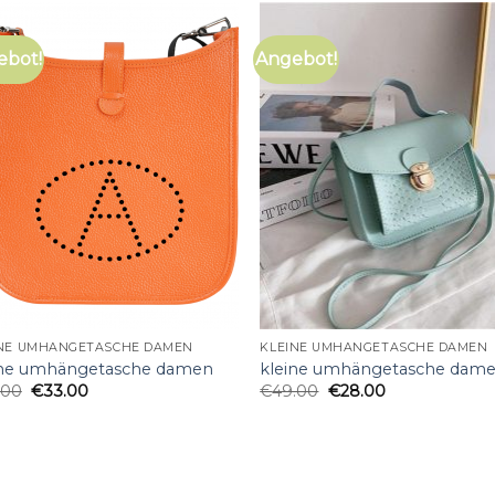
ebot!
Angebot!
INE UMHÄNGETASCHE DAMEN
KLEINE UMHÄNGETASCHE DAMEN
ine umhängetasche damen
kleine umhängetasche dam
.00
€
33.00
€
49.00
€
28.00