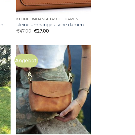
KLEINE UMHÄNGETASCHE DAMEN
en
kleine umhängetasche damen
€
47.00
€
27.00
Angebot!