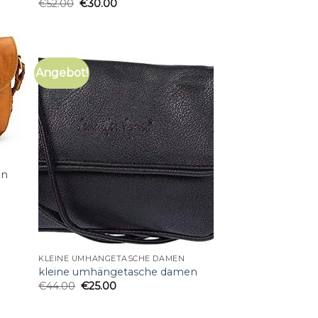
€
52.00
€
30.00
Angebot!
en
KLEINE UMHÄNGETASCHE DAMEN
kleine umhängetasche damen
€
44.00
€
25.00