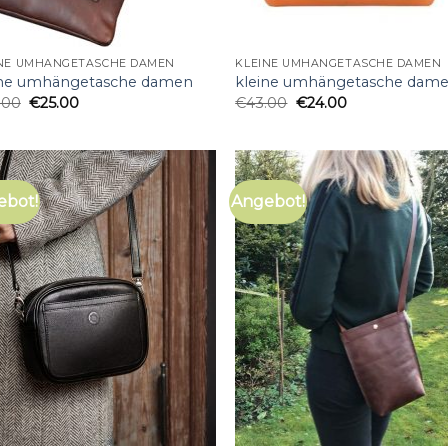
INE UMHÄNGETASCHE DAMEN
KLEINE UMHÄNGETASCHE DAMEN
ine umhängetasche damen
kleine umhängetasche dam
.00
€
25.00
€
43.00
€
24.00
ebot!
Angebot!