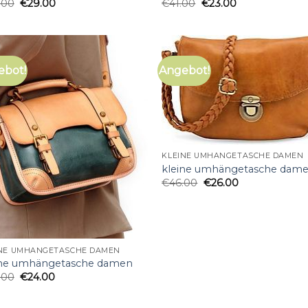
.00
€
29.00
€
41.00
€
23.00
ebot!
Angebot!
KLEINE UMHÄNGETASCHE DAMEN
kleine umhängetasche dam
€
46.00
€
26.00
INE UMHÄNGETASCHE DAMEN
ine umhängetasche damen
.00
€
24.00