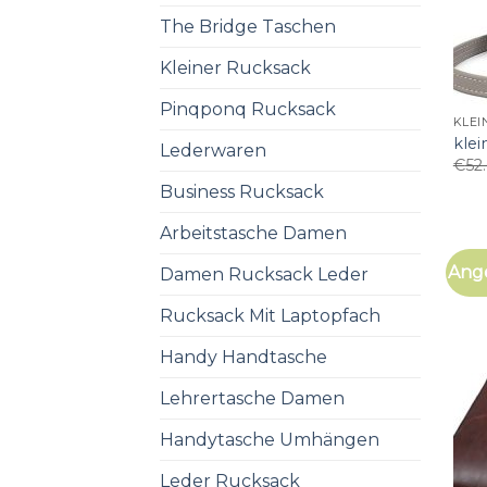
The Bridge Taschen
Kleiner Rucksack
Pinqponq Rucksack
KLE
kle
Lederwaren
€
52
Business Rucksack
Arbeitstasche Damen
Ang
Damen Rucksack Leder
Rucksack Mit Laptopfach
Handy Handtasche
Lehrertasche Damen
Handytasche Umhängen
Leder Rucksack