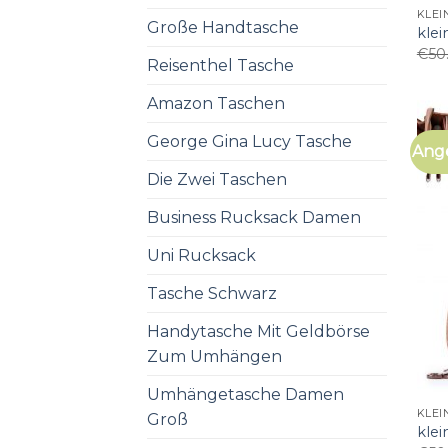
KLE
Große Handtasche
kle
€
50
Reisenthel Tasche
Amazon Taschen
George Gina Lucy Tasche
Ang
Die Zwei Taschen
Business Rucksack Damen
Uni Rucksack
Tasche Schwarz
Handytasche Mit Geldbörse
Zum Umhängen
Umhängetasche Damen
KLE
Groß
kle