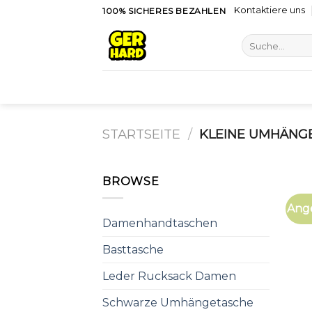
Skip
Kontaktiere uns
100% SICHERES BEZAHLEN
to
Suche
content
nach:
STARTSEITE
/
KLEINE UMHÄNG
BROWSE
Ang
Damenhandtaschen
Basttasche
Leder Rucksack Damen
Schwarze Umhängetasche