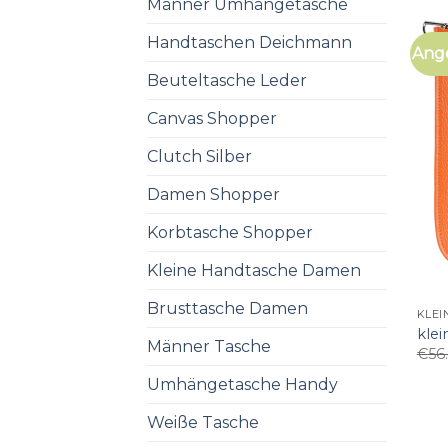
Männer Umhängetasche
Handtaschen Deichmann
Ang
Beuteltasche Leder
Canvas Shopper
Clutch Silber
Damen Shopper
Korbtasche Shopper
Kleine Handtasche Damen
Brusttasche Damen
KLE
kle
Männer Tasche
€
56
Umhängetasche Handy
Weiße Tasche