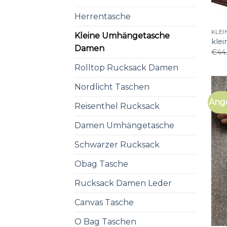
Herrentasche
KLE
Kleine Umhängetasche
kle
Damen
€
44
Rolltop Rucksack Damen
Nordlicht Taschen
Ang
Reisenthel Rucksack
Damen Umhängetasche
Schwarzer Rucksack
Obag Tasche
Rucksack Damen Leder
Canvas Tasche
O Bag Taschen