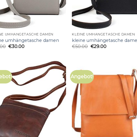
INE UMHÄNGETASCHE DAMEN
KLEINE UMHÄNGETASCHE DAMEN
ine umhängetasche damen
kleine umhängetasche dam
.00
€
30.00
€
50.00
€
29.00
ebot!
Angebot!