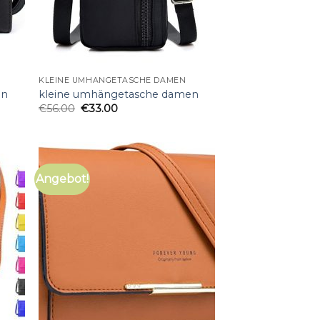
KLEINE UMHÄNGETASCHE DAMEN
en
kleine umhängetasche damen
€
56.00
€
33.00
Angebot!