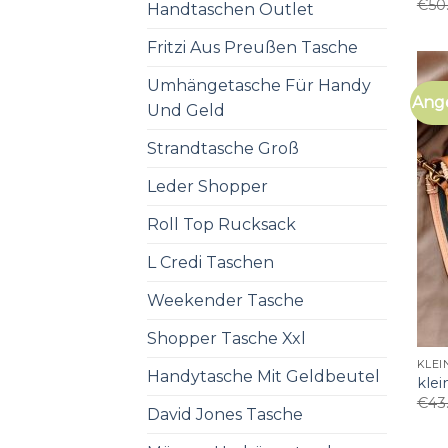
€
50
Handtaschen Outlet
Fritzi Aus Preußen Tasche
Umhängetasche Für Handy
Ang
Und Geld
Strandtasche Groß
Leder Shopper
Roll Top Rucksack
L Credi Taschen
Weekender Tasche
Shopper Tasche Xxl
KLE
Handytasche Mit Geldbeutel
kle
€
43
David Jones Tasche