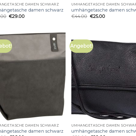
ÄNGETASCHE DAMEN SCHWARZ
UMHÄNGETASCHE DAMEN SCHWA
ängetasche damen schwarz
umhängetasche damen sch
.00
€
29.00
€
44.00
€
25.00
ebot!
Angebot!
ÄNGETASCHE DAMEN SCHWARZ
UMHÄNGETASCHE DAMEN SCHWA
ängetasche damen schwarz
umhängetasche damen sch