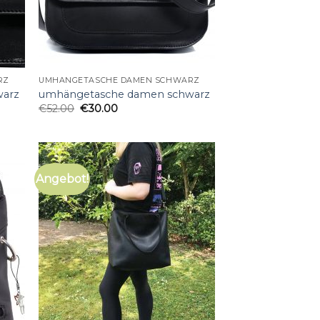
RZ
UMHÄNGETASCHE DAMEN SCHWARZ
warz
umhängetasche damen schwarz
€
52.00
€
30.00
Angebot!