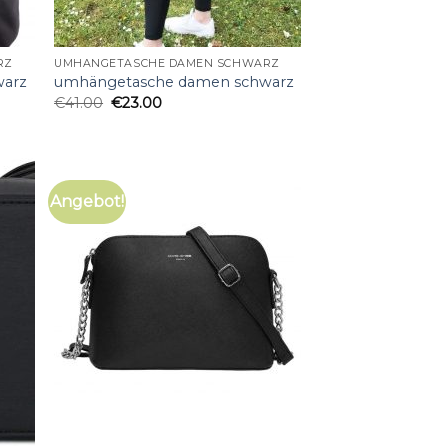
RZ
UMHÄNGETASCHE DAMEN SCHWARZ
warz
umhängetasche damen schwarz
€
41.00
€
23.00
Angebot!