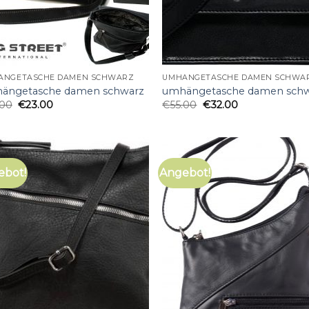
ÄNGETASCHE DAMEN SCHWARZ
UMHÄNGETASCHE DAMEN SCHWA
ängetasche damen schwarz
umhängetasche damen sch
.00
€
23.00
€
55.00
€
32.00
ebot!
Angebot!