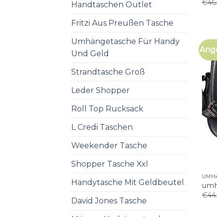
€
46
Handtaschen Outlet
Fritzi Aus Preußen Tasche
Umhängetasche Für Handy
Ang
Und Geld
Strandtasche Groß
Leder Shopper
Roll Top Rucksack
L Credi Taschen
Weekender Tasche
Shopper Tasche Xxl
UMH
Handytasche Mit Geldbeutel
umh
€
44
David Jones Tasche