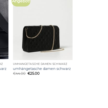
Angebot!
RZ
UMHÄNGETASCHE DAMEN SCHWARZ
warz
umhängetasche damen schwarz
€
44.00
€
25.00