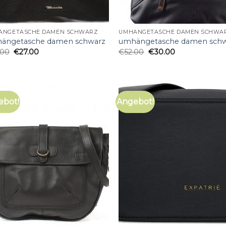
ÄNGETASCHE DAMEN SCHWARZ
UMHÄNGETASCHE DAMEN SCHWA
ängetasche damen schwarz
umhängetasche damen sch
.00
€
27.00
€
52.00
€
30.00
ebot!
Angebot!