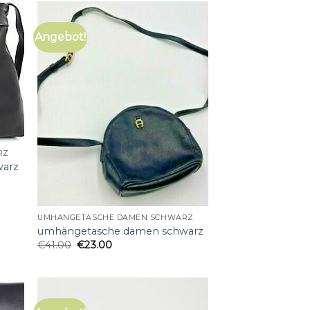
Angebot!
RZ
warz
UMHÄNGETASCHE DAMEN SCHWARZ
umhängetasche damen schwarz
€
41.00
€
23.00