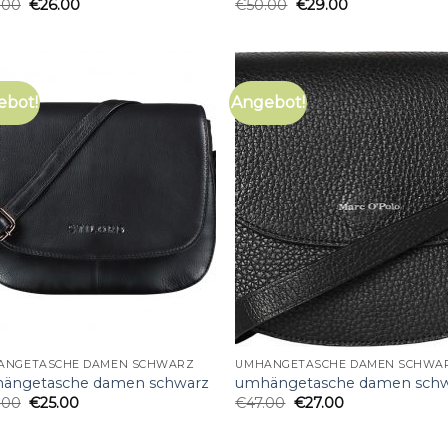
.00
€
26.00
€
50.00
€
29.00
ebot!
Angebot!
ÄNGETASCHE DAMEN SCHWARZ
UMHÄNGETASCHE DAMEN SCHWA
ängetasche damen schwarz
umhängetasche damen sch
.00
€
25.00
€
47.00
€
27.00