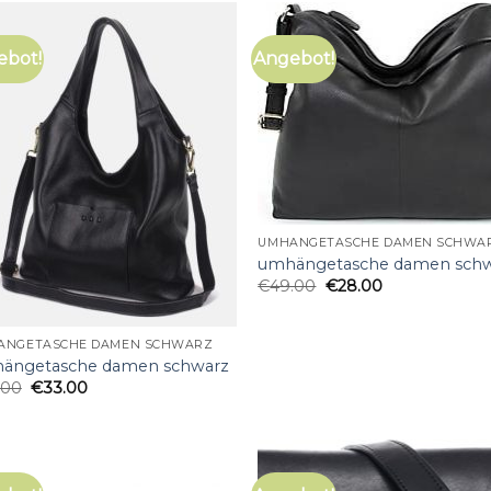
ebot!
Angebot!
UMHÄNGETASCHE DAMEN SCHWA
umhängetasche damen sch
€
49.00
€
28.00
ÄNGETASCHE DAMEN SCHWARZ
ängetasche damen schwarz
.00
€
33.00