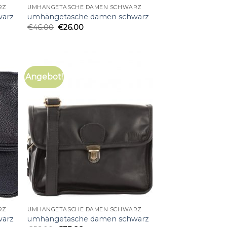
RZ
UMHÄNGETASCHE DAMEN SCHWARZ
warz
umhängetasche damen schwarz
€
46.00
€
26.00
Angebot!
RZ
UMHÄNGETASCHE DAMEN SCHWARZ
warz
umhängetasche damen schwarz