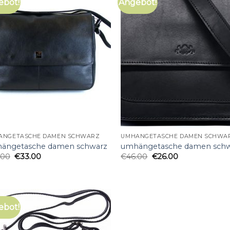
ebot!
Angebot!
ÄNGETASCHE DAMEN SCHWARZ
UMHÄNGETASCHE DAMEN SCHWA
ängetasche damen schwarz
umhängetasche damen sch
.00
€
33.00
€
46.00
€
26.00
ebot!