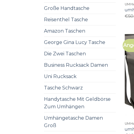
UMH
Große Handtasche
umh
€
50
Reisenthel Tasche
Amazon Taschen
George Gina Lucy Tasche
Ang
Die Zwei Taschen
Business Rucksack Damen
Uni Rucksack
Tasche Schwarz
Handytasche Mit Geldbörse
Zum Umhängen
Umhängetasche Damen
UMH
Groß
umh