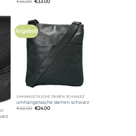
€
56.00
€
33.00
Angebot!
UMHÄNGETASCHE DAMEN SCHWARZ
umhängetasche damen schwarz
€
43.00
€
24.00
RZ
warz