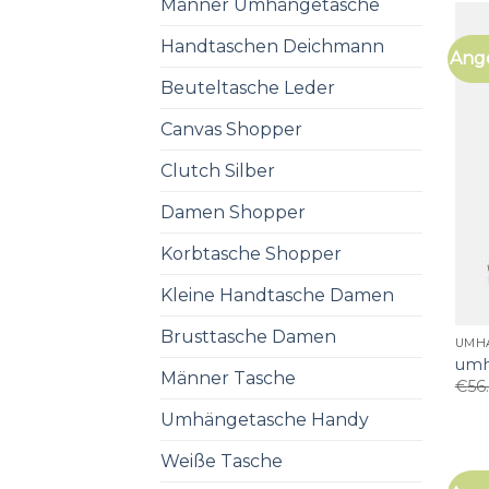
Männer Umhängetasche
Handtaschen Deichmann
Ang
Beuteltasche Leder
Canvas Shopper
Clutch Silber
Damen Shopper
Korbtasche Shopper
Kleine Handtasche Damen
Brusttasche Damen
UMH
umh
Männer Tasche
€
56
Umhängetasche Handy
Weiße Tasche