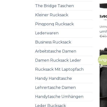
The Bridge Taschen
Kleiner Rucksack
Pinqponq Rucksack
UMH
umh
Lederwaren
€
41
Business Rucksack
Arbeitstasche Damen
Ang
Damen Rucksack Leder
Rucksack Mit Laptopfach
Handy Handtasche
Lehrertasche Damen
Handytasche Umhängen
Leder Rucksack