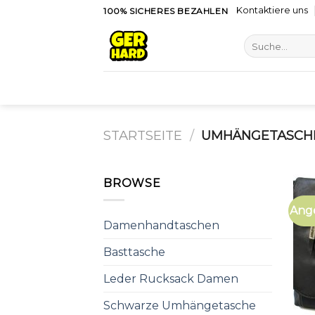
Skip
Kontaktiere uns
100% SICHERES BEZAHLEN
to
Suche
content
nach:
STARTSEITE
/
UMHÄNGETASCH
BROWSE
Ang
Damenhandtaschen
Basttasche
Leder Rucksack Damen
Schwarze Umhängetasche