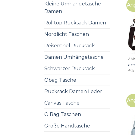
Kleine Umhängetasche
An
Damen
Rolltop Rucksack Damen
Nordlicht Taschen
Reisenthel Rucksack
Damen Umhängetasche
AM
am
Schwarzer Rucksack
€
4
Obag Tasche
Rucksack Damen Leder
An
Canvas Tasche
O Bag Taschen
Große Handtasche