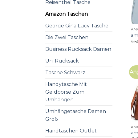
Reisenthel Tasche
Amazon Taschen
George Gina Lucy Tasche
AM
am
Die Zwei Taschen
€
5
Business Rucksack Damen
Uni Rucksack
An
Tasche Schwarz
Handytasche Mit
Geldbörse Zum
Umhängen
Umhängetasche Damen
Groß
AM
Handtaschen Outlet
am