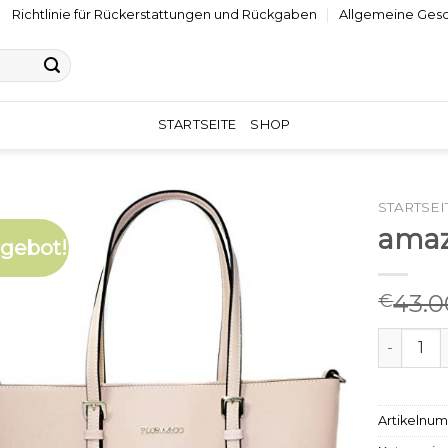
Richtlinie für Rückerstattungen und Rückgaben
Allgemeine Ges
STARTSEITE
SHOP
STARTSEI
amaz
gebot!
43.0
€
amazon 
Artikelnu