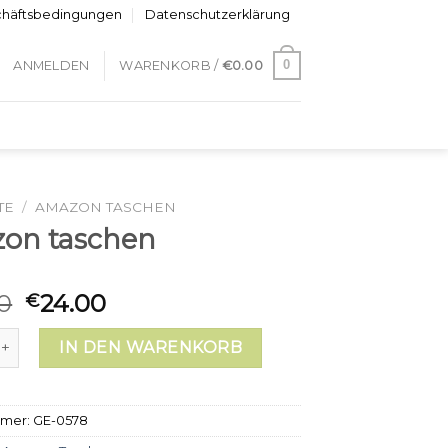
chäftsbedingungen
Datenschutzerklärung
0
ANMELDEN
WARENKORB /
€
0.00
TE
/
AMAZON TASCHEN
on taschen
0
24.00
€
taschen Menge
IN DEN WARENKORB
mmer:
GE-0578