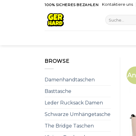
Skip
Kontaktiere uns
100% SICHERES BEZAHLEN
to
Suche
content
nach:
BROWSE
An
Damenhandtaschen
Basttasche
Leder Rucksack Damen
Schwarze Umhängetasche
The Bridge Taschen