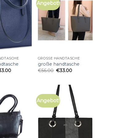
Angebot!
NDTASCHE
GROSSE HANDTASCHE
ndtasche
große handtasche
33.00
€
56.00
€
33.00
Angebot!