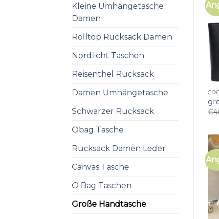
An
Kleine Umhängetasche
Damen
Rolltop Rucksack Damen
Nordlicht Taschen
Reisenthel Rucksack
Damen Umhängetasche
GR
gr
Schwarzer Rucksack
€
4
Obag Tasche
Rucksack Damen Leder
An
Canvas Tasche
O Bag Taschen
Große Handtasche