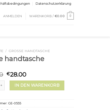
chäftsbedingungen
Datenschutzerklärung
0
ANMELDEN
WARENKORB /
€
0.00
TE
/
GROSSE HANDTASCHE
e handtasche
0
28.00
€
ndtasche Menge
IN DEN WARENKORB
mmer:
GE-0555