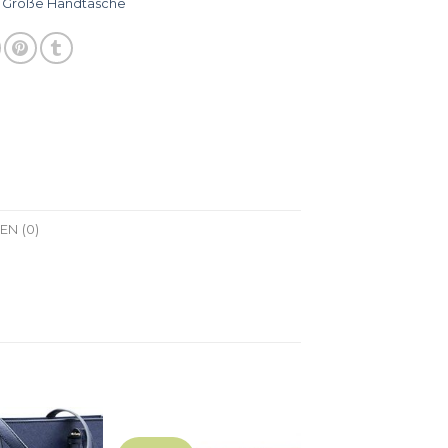
:
Große Handtasche
N (0)