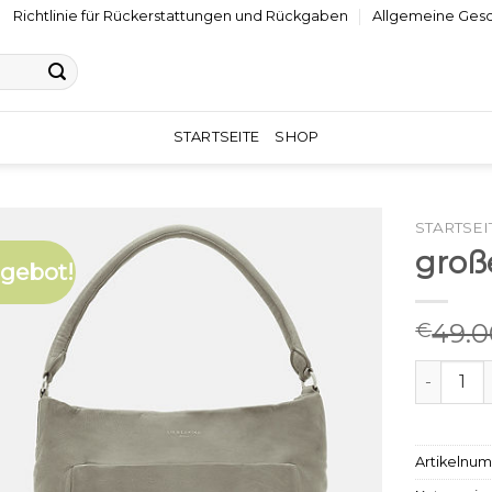
Richtlinie für Rückerstattungen und Rückgaben
Allgemeine Ges
STARTSEITE
SHOP
STARTSEI
groß
gebot!
49.0
€
große ha
Artikelnu