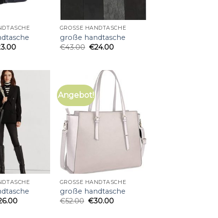
NDTASCHE
GROSSE HANDTASCHE
ndtasche
große handtasche
23.00
€
43.00
€
24.00
Angebot!
NDTASCHE
GROSSE HANDTASCHE
ndtasche
große handtasche
26.00
€
52.00
€
30.00