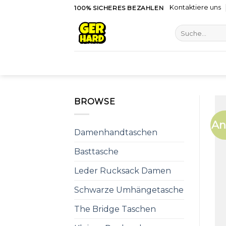
Skip
Kontaktiere uns
100% SICHERES BEZAHLEN
to
Suche
content
nach:
BROWSE
An
Damenhandtaschen
Basttasche
Leder Rucksack Damen
Schwarze Umhängetasche
The Bridge Taschen