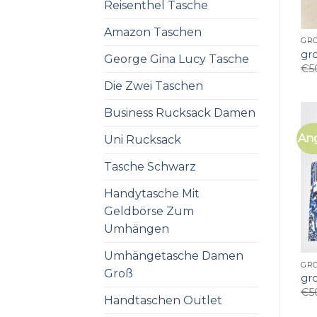
Reisenthel Tasche
Amazon Taschen
GR
gr
George Gina Lucy Tasche
€
5
Die Zwei Taschen
Business Rucksack Damen
An
Uni Rucksack
Tasche Schwarz
Handytasche Mit
Geldbörse Zum
Umhängen
Umhängetasche Damen
GR
Groß
gr
€
5
Handtaschen Outlet