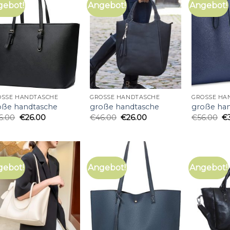
gebot!
Angebot!
Angebot!
OSSE HANDTASCHE
GROSSE HANDTASCHE
GROSSE HA
oße handtasche
große handtasche
große ha
6.00
€
26.00
€
46.00
€
26.00
€
56.00
€
gebot!
Angebot!
Angebot!