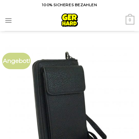
Skip
100% SICHERES BEZAHLEN
to
content
0
Angebot!