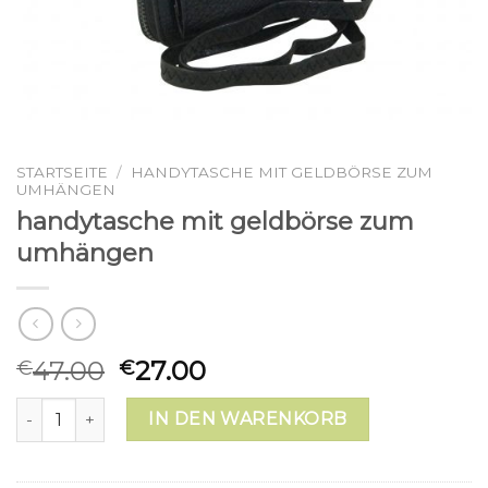
STARTSEITE
/
HANDYTASCHE MIT GELDBÖRSE ZUM
UMHÄNGEN
handytasche mit geldbörse zum
umhängen
47.00
27.00
€
€
handytasche mit geldbörse zum umhängen Menge
IN DEN WARENKORB