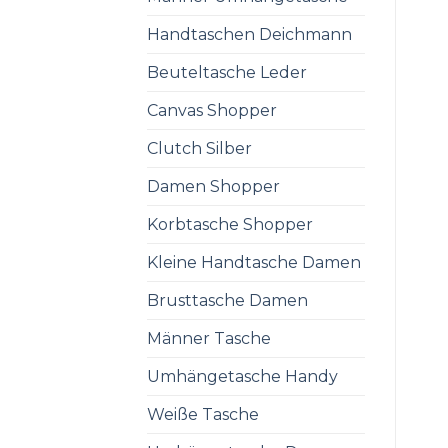
Handtaschen Deichmann
Beuteltasche Leder
Canvas Shopper
Clutch Silber
Damen Shopper
Korbtasche Shopper
Kleine Handtasche Damen
Brusttasche Damen
Männer Tasche
Umhängetasche Handy
Weiße Tasche