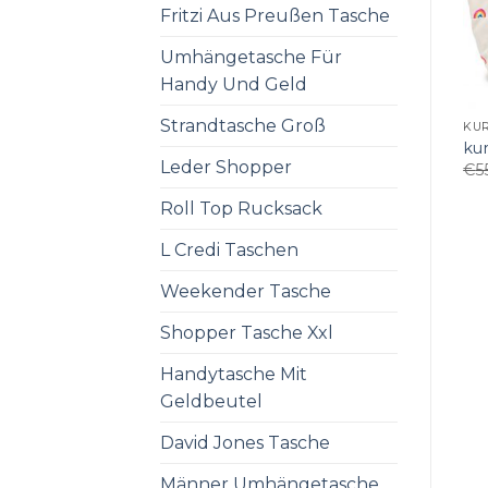
Fritzi Aus Preußen Tasche
Umhängetasche Für
Handy Und Geld
Strandtasche Groß
KUR
kur
Leder Shopper
€
5
Roll Top Rucksack
L Credi Taschen
Weekender Tasche
Shopper Tasche Xxl
Handytasche Mit
Geldbeutel
David Jones Tasche
Männer Umhängetasche