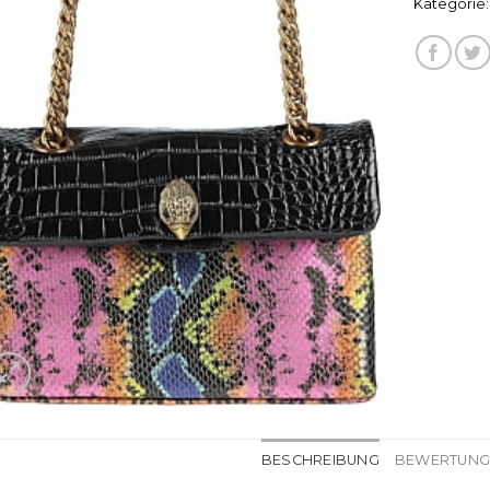
Kategorie
BESCHREIBUNG
BEWERTUNGE