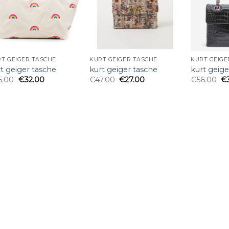
T GEIGER TASCHE
KURT GEIGER TASCHE
KURT GEIGE
t geiger tasche
kurt geiger tasche
kurt geige
5.00
€
32.00
€
47.00
€
27.00
€
56.00
€