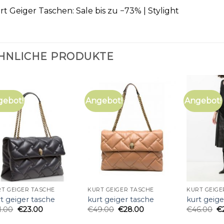
rt Geiger Taschen: Sale bis zu −73% | Stylight
HNLICHE PRODUKTE
gebot!
Angebot!
Angebot!
T GEIGER TASCHE
KURT GEIGER TASCHE
KURT GEIGE
t geiger tasche
kurt geiger tasche
kurt geige
1.00
€
23.00
€
49.00
€
28.00
€
46.00
€