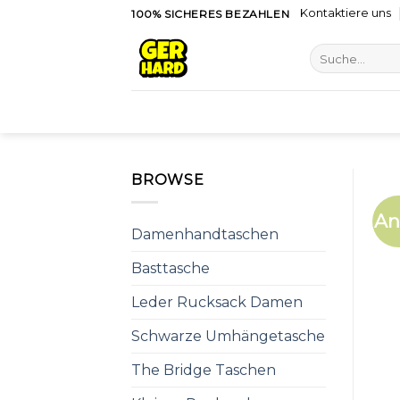
Skip
Kontaktiere uns
100% SICHERES BEZAHLEN
to
Suche
content
nach:
BROWSE
An
Damenhandtaschen
Basttasche
Leder Rucksack Damen
Schwarze Umhängetasche
The Bridge Taschen