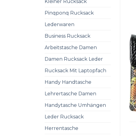
Kleiner Rucksack
Pinqponq Rucksack
Lederwaren
Business Rucksack
Arbeitstasche Damen
Damen Rucksack Leder
Rucksack Mit Laptopfach
Handy Handtasche
Lehrertasche Damen
Handytasche Umhängen
Leder Rucksack
Herrentasche