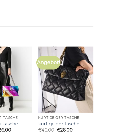
Angebot!
R TASCHE
KURT GEIGER TASCHE
r tasche
kurt geiger tasche
26.00
€
46.00
€
26.00