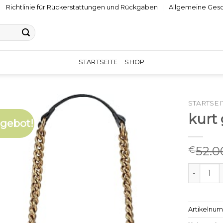
Richtlinie für Rückerstattungen und Rückgaben
Allgemeine Ges
STARTSEITE
SHOP
STARTSEI
kurt 
gebot!
52.0
€
kurt gei
Artikelnu