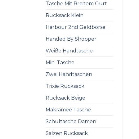
Tasche Mit Breitem Gurt
Rucksack Klein
Harbour 2nd Geldbörse
Handed By Shopper
Weiße Handtasche
Mini Tasche
Zwei Handtaschen
Trixie Rucksack
Rucksack Beige
Makramee Tasche
Schultasche Damen
Salzen Rucksack