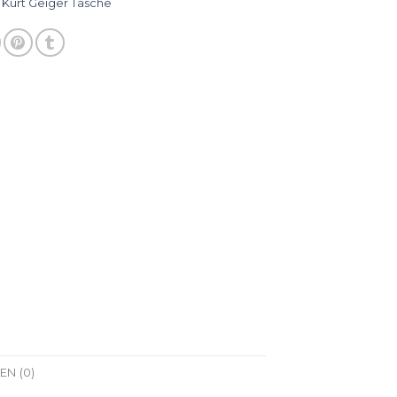
:
Kurt Geiger Tasche
N (0)