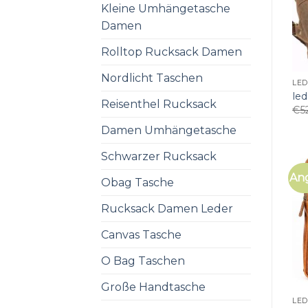
Kleine Umhängetasche
Damen
Rolltop Rucksack Damen
Nordlicht Taschen
LE
led
Reisenthel Rucksack
€
5
Damen Umhängetasche
Schwarzer Rucksack
An
Obag Tasche
Rucksack Damen Leder
Canvas Tasche
O Bag Taschen
Große Handtasche
LE