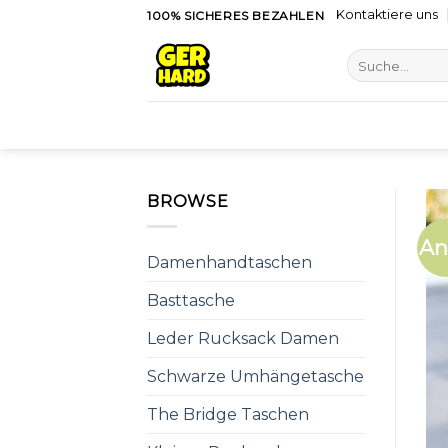
Skip
Kontaktiere uns
100% SICHERES BEZAHLEN
to
Suche
content
nach:
BROWSE
An
Damenhandtaschen
Basttasche
Leder Rucksack Damen
Schwarze Umhängetasche
The Bridge Taschen