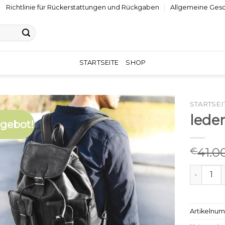
Richtlinie für Rückerstattungen und Rückgaben
Allgemeine Ges
STARTSEITE
SHOP
STARTSEI
lede
gebot!
41.0
€
leder ru
Artikelnu