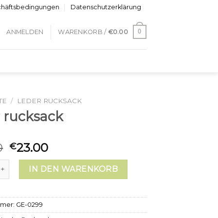
chäftsbedingungen
Datenschutzerklärung
0
ANMELDEN
WARENKORB /
€
0.00
TE
/
LEDER RUCKSACK
r rucksack
0
23.00
€
cksack Menge
IN DEN WARENKORB
mmer:
GE-0299