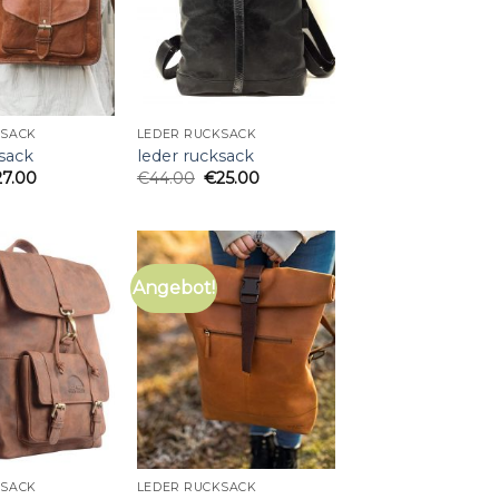
KSACK
LEDER RUCKSACK
ksack
leder rucksack
27.00
€
44.00
€
25.00
Angebot!
KSACK
LEDER RUCKSACK