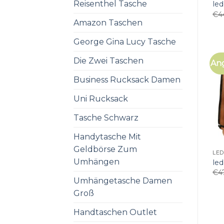
Reisenthel Tasche
led
€
4
Amazon Taschen
George Gina Lucy Tasche
Die Zwei Taschen
An
Business Rucksack Damen
Uni Rucksack
Tasche Schwarz
Handytasche Mit
Geldbörse Zum
LE
Umhängen
led
€
4
Umhängetasche Damen
Groß
Handtaschen Outlet