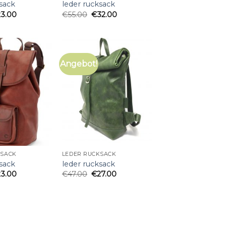
ksack
leder rucksack
23.00
€
55.00
€
32.00
Angebot!
KSACK
LEDER RUCKSACK
ksack
leder rucksack
23.00
€
47.00
€
27.00