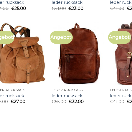
er rucksack
leder rucksack
leder ruc
4.00
€
25.00
€
41.00
€
23.00
€
41.00
€
gebot!
Angebot!
Angebot!
DER RUCKSACK
LEDER RUCKSACK
LEDER RUC
er rucksack
leder rucksack
leder ruc
7.00
€
27.00
€
55.00
€
32.00
€
41.00
€