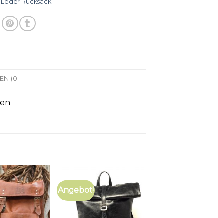
:
Leder Rucksack
N (0)
ren
Angebot!