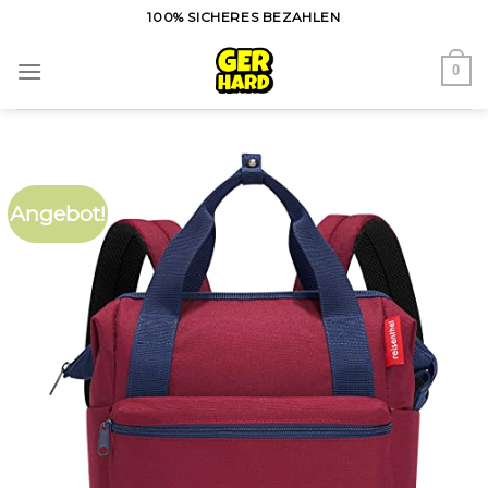
Skip
100% SICHERES BEZAHLEN
to
content
0
Angebot!