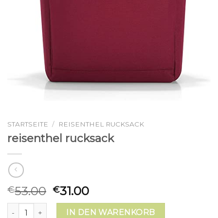
STARTSEITE
/
REISENTHEL RUCKSACK
reisenthel rucksack
53.00
31.00
€
€
reisenthel rucksack Menge
IN DEN WARENKORB