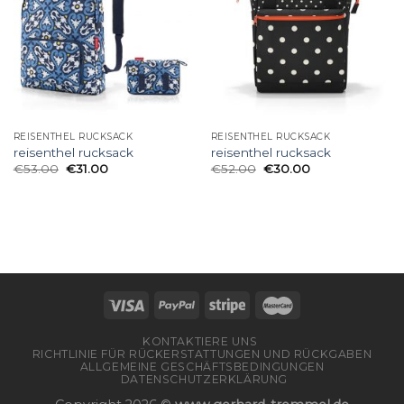
REISENTHEL RUCKSACK
REISENTHEL RUCKSACK
reisenthel rucksack
reisenthel rucksack
€
53.00
€
31.00
€
52.00
€
30.00
KONTAKTIERE UNS
RICHTLINIE FÜR RÜCKERSTATTUNGEN UND RÜCKGABEN
ALLGEMEINE GESCHÄFTSBEDINGUNGEN
DATENSCHUTZERKLÄRUNG