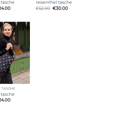
 tasche
reisenthel tasche
24.00
€
52.00
€
30.00
 TASCHE
 tasche
24.00