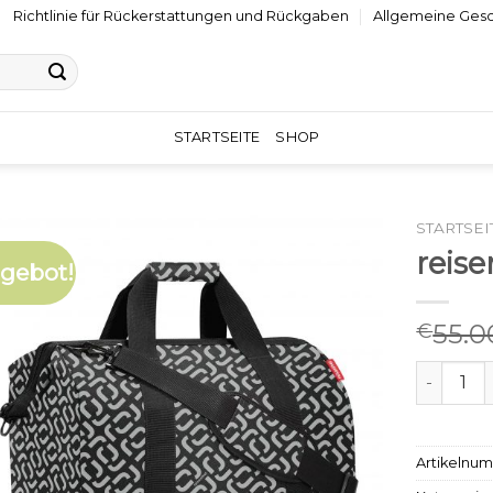
Richtlinie für Rückerstattungen und Rückgaben
Allgemeine Ges
STARTSEITE
SHOP
STARTSEI
reise
gebot!
55.0
€
reisenth
Artikelnu