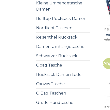
Kleine Umhängetasche
Damen
Rolltop Rucksack Damen
Nordlicht Taschen
REI
rei
Reisenthel Rucksack
€
5
Damen Umhängetasche
Schwarzer Rucksack
An
Obag Tasche
Rucksack Damen Leder
Canvas Tasche
O Bag Taschen
Große Handtasche
REI