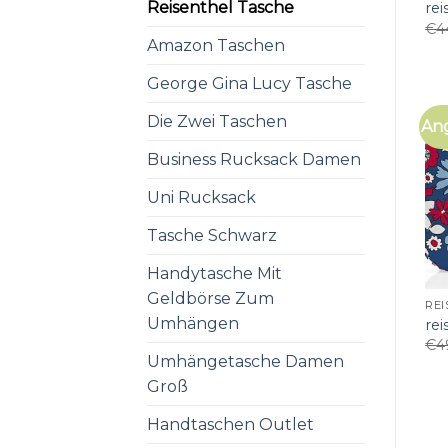
Reisenthel Tasche
rei
€
4
Amazon Taschen
George Gina Lucy Tasche
Die Zwei Taschen
An
Business Rucksack Damen
Uni Rucksack
Tasche Schwarz
Handytasche Mit
Geldbörse Zum
REI
Umhängen
rei
€
4
Umhängetasche Damen
Groß
Handtaschen Outlet