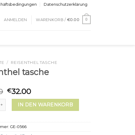
chäftsbedingungen
Datenschutzerklärung
0
ANMELDEN
WARENKORB /
€
0.00
TE
/
REISENTHEL TASCHE
nthel tasche
0
32.00
€
el tasche Menge
IN DEN WARENKORB
mmer:
GE-0566