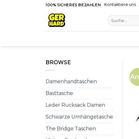
Skip
Kontaktiere uns
100% SICHERES BEZAHLEN
to
Suche
content
nach:
BROWSE
An
Damenhandtaschen
Basttasche
Leder Rucksack Damen
Schwarze Umhängetasche
The Bridge Taschen