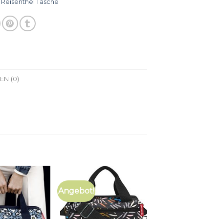
:
Reisenthel Tasche
N (0)
Angebot!