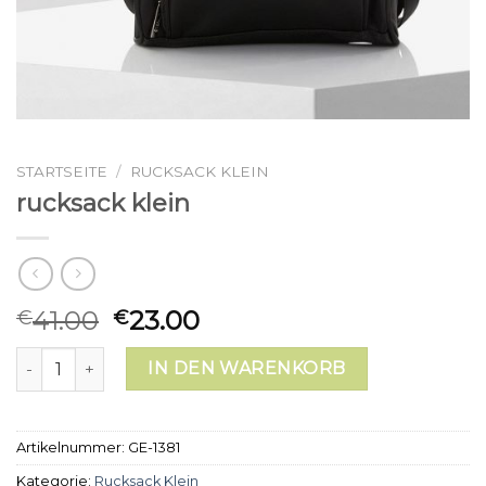
STARTSEITE
/
RUCKSACK KLEIN
rucksack klein
41.00
23.00
€
€
rucksack klein Menge
IN DEN WARENKORB
Artikelnummer:
GE-1381
Kategorie:
Rucksack Klein