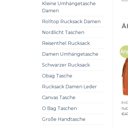
Kleine Umhängetasche
Damen
Rolltop Rucksack Damen
Ä
Nordlicht Taschen
Reisenthel Rucksack
An
Damen Umhängetasche
Schwarzer Rucksack
Obag Tasche
Rucksack Damen Leder
Canvas Tasche
RU
O Bag Taschen
ru
€
4
Große Handtasche