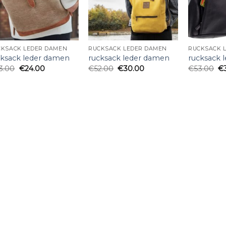
CKSACK LEDER DAMEN
RUCKSACK LEDER DAMEN
RUCKSACK 
cksack leder damen
rucksack leder damen
rucksack 
3.00
€
24.00
€
52.00
€
30.00
€
53.00
€