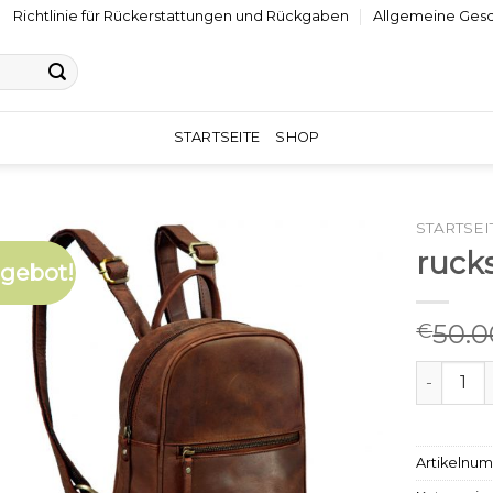
Richtlinie für Rückerstattungen und Rückgaben
Allgemeine Ges
STARTSEITE
SHOP
STARTSEI
ruck
gebot!
50.0
€
rucksack
Artikelnu