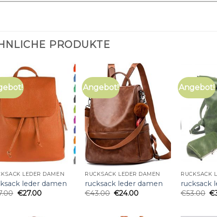
HNLICHE PRODUKTE
gebot!
Angebot!
Angebot!
CKSACK LEDER DAMEN
RUCKSACK LEDER DAMEN
RUCKSACK 
cksack leder damen
rucksack leder damen
rucksack 
7.00
€
27.00
€
43.00
€
24.00
€
53.00
€