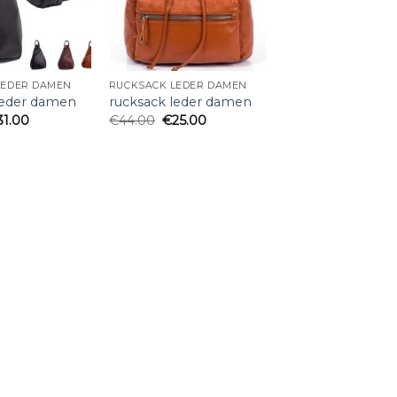
LEDER DAMEN
RUCKSACK LEDER DAMEN
leder damen
rucksack leder damen
31.00
€
44.00
€
25.00