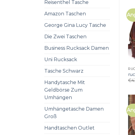
Reisenthel Tasche
Amazon Taschen
An
George Gina Lucy Tasche
Die Zwei Taschen
Business Rucksack Damen
Uni Rucksack
RU
Tasche Schwarz
ru
€
4
Handytasche Mit
Geldbörse Zum
Umhängen
Umhängetasche Damen
An
Groß
Handtaschen Outlet