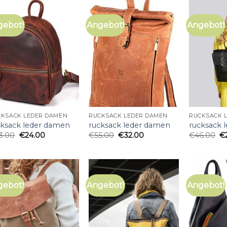
gebot!
Angebot!
Angebot!
CKSACK LEDER DAMEN
RUCKSACK LEDER DAMEN
RUCKSACK 
cksack leder damen
rucksack leder damen
rucksack 
3.00
€
24.00
€
55.00
€
32.00
€
46.00
€
gebot!
Angebot!
Angebot!