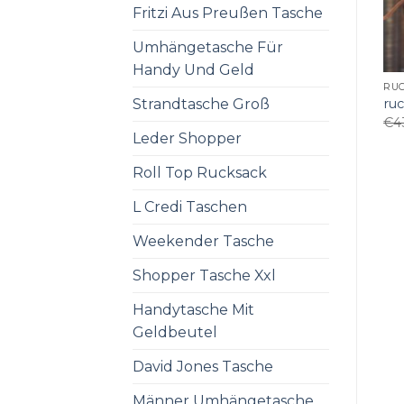
Fritzi Aus Preußen Tasche
Umhängetasche Für
Handy Und Geld
RU
Strandtasche Groß
ru
€
4
Leder Shopper
Roll Top Rucksack
L Credi Taschen
Weekender Tasche
Shopper Tasche Xxl
Handytasche Mit
Geldbeutel
David Jones Tasche
Männer Umhängetasche