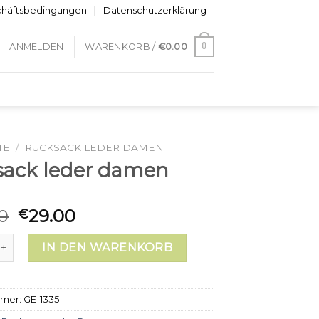
chäftsbedingungen
Datenschutzerklärung
0
ANMELDEN
WARENKORB /
€
0.00
TE
/
RUCKSACK LEDER DAMEN
sack leder damen
0
29.00
€
 leder damen Menge
IN DEN WARENKORB
mmer:
GE-1335