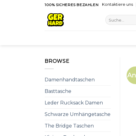
Skip
Kontaktiere uns
100% SICHERES BEZAHLEN
to
Suche
content
nach:
BROWSE
An
Damenhandtaschen
Basttasche
Leder Rucksack Damen
Schwarze Umhängetasche
The Bridge Taschen