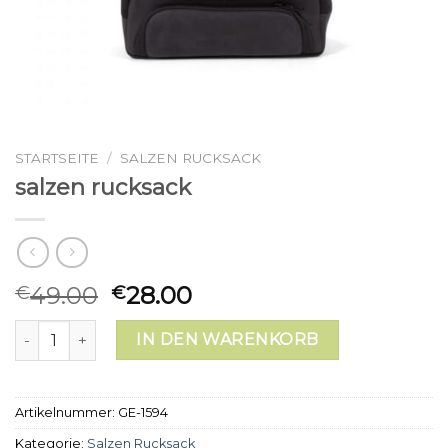
STARTSEITE
/
SALZEN RUCKSACK
salzen rucksack
49.00
28.00
€
€
salzen rucksack Menge
IN DEN WARENKORB
Artikelnummer:
GE-1594
Kategorie:
Salzen Rucksack