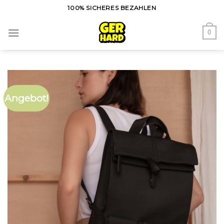
Skip
100% SICHERES BEZAHLEN
to
content
0
Angebot!