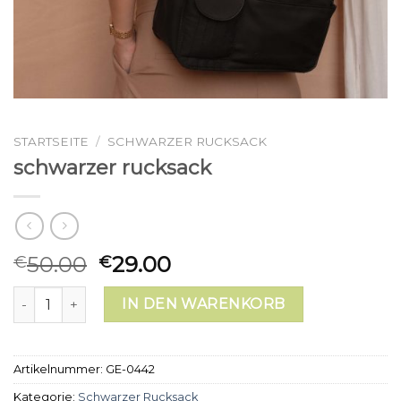
STARTSEITE
/
SCHWARZER RUCKSACK
schwarzer rucksack
50.00
29.00
€
€
schwarzer rucksack Menge
IN DEN WARENKORB
Artikelnummer:
GE-0442
Kategorie:
Schwarzer Rucksack