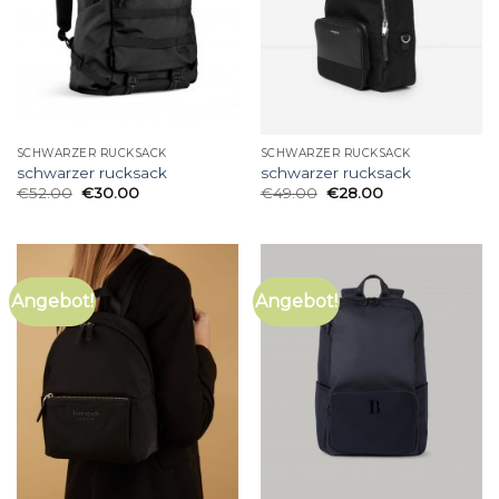
SCHWARZER RUCKSACK
SCHWARZER RUCKSACK
schwarzer rucksack
schwarzer rucksack
€
52.00
€
30.00
€
49.00
€
28.00
Angebot!
Angebot!