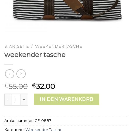
STARTSEITE
/
WEEKENDER TASCHE
weekender tasche
55.00
32.00
€
€
weekender tasche Menge
IN DEN WARENKORB
Artikelnummer:
GE-0887
Kategorie:
Weekender Tasche