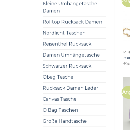
An
Kleine Umhängetasche
Damen
Rolltop Rucksack Damen
Nordlicht Taschen
Reisenthel Rucksack
MIN
Damen Umhängetasche
mi
€
4
Schwarzer Rucksack
Obag Tasche
Rucksack Damen Leder
An
Canvas Tasche
O Bag Taschen
Große Handtasche