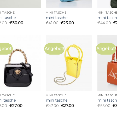
I TASCHE
MINI TASCHE
MINI TASCH
ni tasche
mini tasche
mini tasc
2.00
€
30.00
€
41.00
€
23.00
€
44.00
€
gebot!
Angebot!
Angebot!
I TASCHE
MINI TASCHE
MINI TASCH
ni tasche
mini tasche
mini tasc
7.00
€
27.00
€
47.00
€
27.00
€
55.00
€