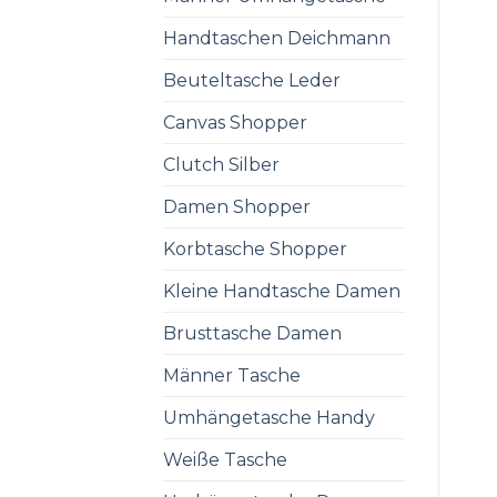
Handtaschen Deichmann
Beuteltasche Leder
Canvas Shopper
Clutch Silber
Damen Shopper
Korbtasche Shopper
Kleine Handtasche Damen
Brusttasche Damen
Männer Tasche
Umhängetasche Handy
Weiße Tasche