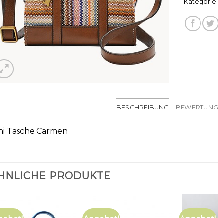
Kategorie
BESCHREIBUNG
BEWERTUNGE
ni Tasche Carmen
HNLICHE PRODUKTE