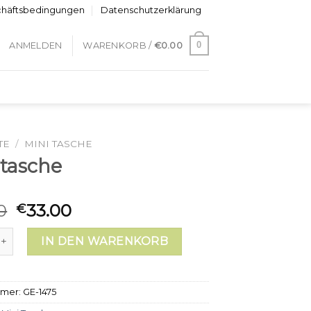
chäftsbedingungen
Datenschutzerklärung
0
ANMELDEN
WARENKORB /
€
0.00
TE
/
MINI TASCHE
 tasche
0
33.00
€
che Menge
IN DEN WARENKORB
mmer:
GE-1475