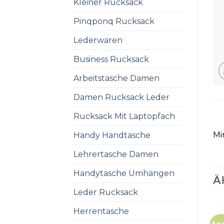
Kleiner Rucksack
Pinqponq Rucksack
Lederwaren
Business Rucksack
Arbeitstasche Damen
Damen Rucksack Leder
Rucksack Mit Laptopfach
Mi
Handy Handtasche
Lehrertasche Damen
Handytasche Umhängen
Ä
Leder Rucksack
Herrentasche