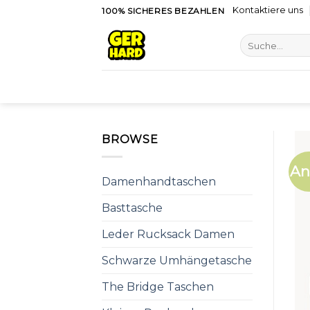
Skip
Kontaktiere uns
100% SICHERES BEZAHLEN
to
Suche
content
nach:
BROWSE
An
Damenhandtaschen
Basttasche
Leder Rucksack Damen
Schwarze Umhängetasche
The Bridge Taschen