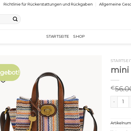
Richtlinie für Rückerstattungen und Rückgaben
Allgemeine Ges
STARTSEITE
SHOP
STARTSEI
mini
gebot!
56.0
€
mini tas
Artikelnu