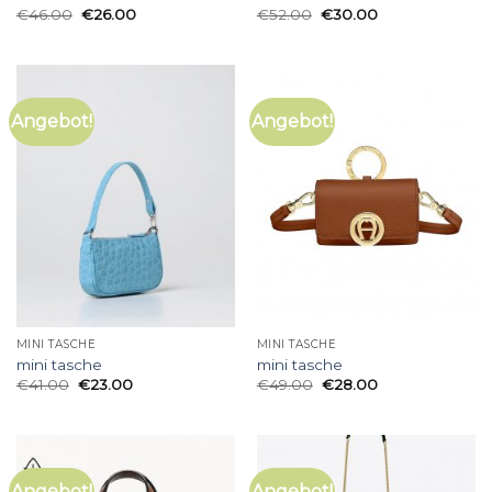
€
46.00
€
26.00
€
52.00
€
30.00
Angebot!
Angebot!
MINI TASCHE
MINI TASCHE
mini tasche
mini tasche
€
41.00
€
23.00
€
49.00
€
28.00
Angebot!
Angebot!