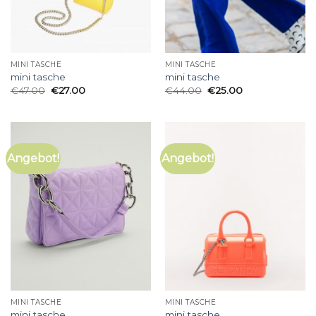
MINI TASCHE
MINI TASCHE
mini tasche
mini tasche
€
47.00
€
27.00
€
44.00
€
25.00
Angebot!
Angebot!
MINI TASCHE
MINI TASCHE
mini tasche
mini tasche